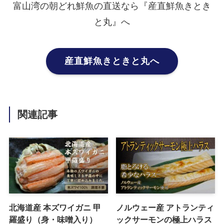
富山湾の朝どれ鮮魚の直送なら『産直鮮魚きとき
と丸』へ
産直鮮魚きときと丸へ
関連記事
北海道産 本ズワイガニ 甲
ノルウェー産 アトランティ
羅盛り（身・味噌入り）
ックサーモンの極上ハラス