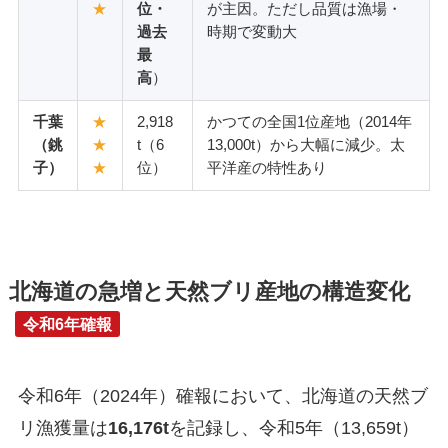
★
位・
が主因。ただし品質は漁場・
過去
時期で変動大
最
高
）
千葉
★
2,918
かつての全国1位産地（2014年
（銚
★
t（6
13,000t）から大幅に減少。太
子）
★
位）
平洋産の特性あり
北海道の急増と天然ブリ産地の構造変化
令和6年確報
令和6年（2024年）確報において、北海道の天然ブ
リ漁獲量は
16,176t
を記録し、令和5年（13,659t）