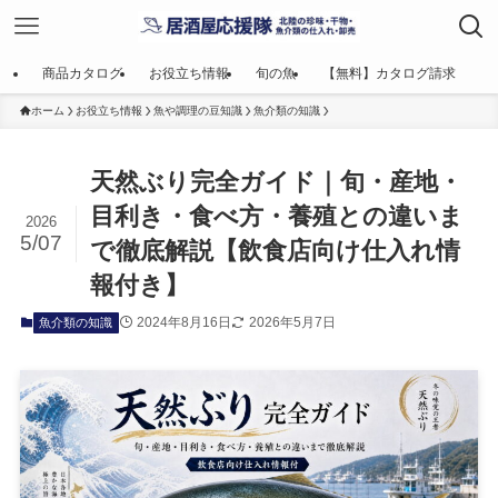
商品カタログ
お役立ち情報
旬の魚
【無料】カタログ請求
ホーム
お役立ち情報
魚や調理の豆知識
魚介類の知識
天然ぶり完全ガイド｜旬・産地・
目利き・食べ方・養殖との違いま
2026
5/07
で徹底解説【飲食店向け仕入れ情
報付き】
2024年8月16日
2026年5月7日
魚介類の知識