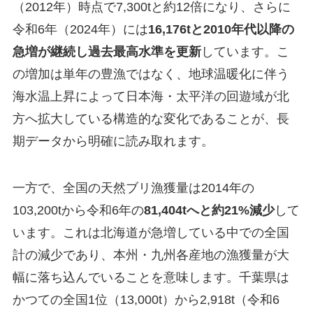
（2012年）時点で7,300tと約12倍になり、さらに
令和6年（2024年）には
16,176tと2010年代以降の
急増が継続し過去最高水準を更新
しています。こ
の増加は単年の豊漁ではなく、地球温暖化に伴う
海水温上昇によって日本海・太平洋の回遊域が北
方へ拡大している構造的な変化であることが、長
期データから明確に読み取れます。
一方で、全国の天然ブリ漁獲量は2014年の
103,200tから令和6年の
81,404tへと約21%減少
して
います。これは北海道が急増している中での全国
計の減少であり、本州・九州各産地の漁獲量が大
幅に落ち込んでいることを意味します。千葉県は
かつての全国1位（13,000t）から2,918t（令和6