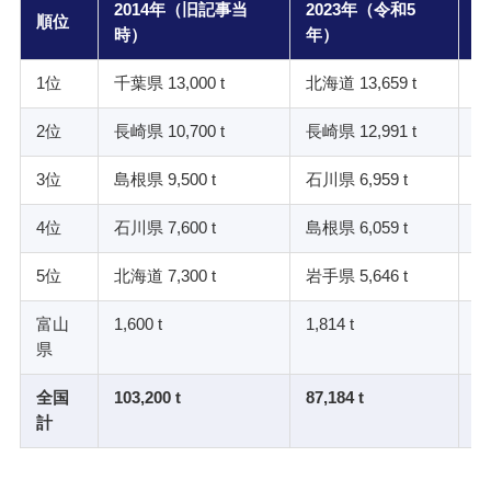
2014年（旧記事当
2023年（令和5
2
順位
時）
年）
新
1位
千葉県 13,000 t
北海道 13,659 t
北
2位
長崎県 10,700 t
長崎県 12,991 t
長
3位
島根県 9,500 t
石川県 6,959 t
石
4位
石川県 7,600 t
島根県 6,059 t
島
5位
北海道 7,300 t
岩手県 5,646 t
岩
富山
1,600 t
1,814 t
1,
県
全国
103,200 t
87,184 t
8
計