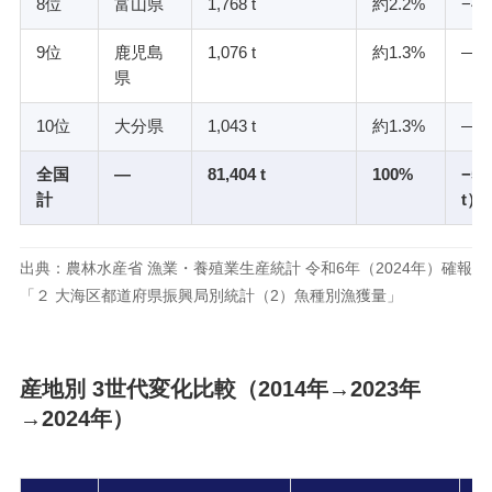
8位
富山県
1,768 t
約2.2%
−46
9位
鹿児島
1,076 t
約1.3%
—
県
10位
大分県
1,043 t
約1.3%
—
全国
—
81,404 t
100%
−5,
計
t）
出典：農林水産省 漁業・養殖業生産統計 令和6年（2024年）確報
「２ 大海区都道府県振興局別統計（2）魚種別漁獲量」
産地別 3世代変化比較（2014年→2023年
→2024年）