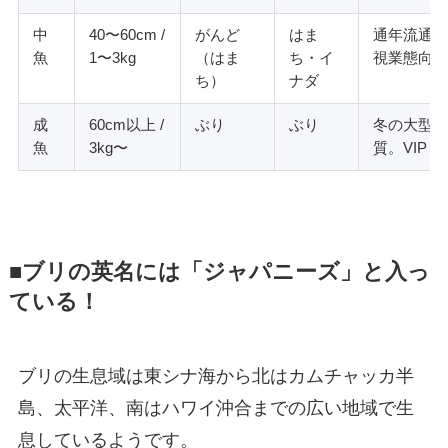
中
40〜60cm /
がんど
はま
通年流通。
魚
1〜3kg
（はま
ち・イ
視業態向け
ち）
ナダ
成
60cm以上 /
ぶり
ぶり
冬の大型（
魚
3kg〜
質。VIP
■ブリの英名には「ジャパニーズ」と入っ
ている！
ブリの生息域は東シナ海から北はカムチャッカ半
島、太平洋、南はハワイ沖合までの広い地域で生
息しているようです。