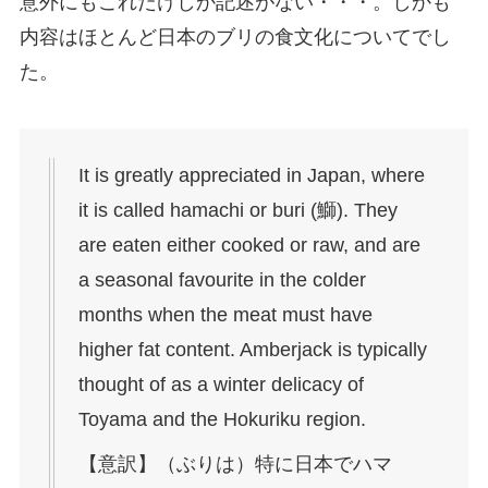
意外にもこれだけしか記述がない・・・。しかも
内容はほとんど日本のブリの食文化についてでし
た。
It is greatly appreciated in Japan, where
it is called hamachi or buri (鰤). They
are eaten either cooked or raw, and are
a seasonal favourite in the colder
months when the meat must have
higher fat content. Amberjack is typically
thought of as a winter delicacy of
Toyama and the Hokuriku region.
【意訳】（ぶりは）特に日本でハマ