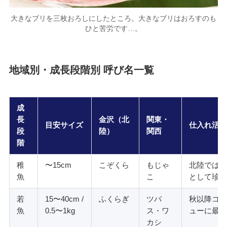
大きなブリを三枚おろしにしたところ。大きなブリはおろすのも
ひと苦労です…。
地域別・成長段階別 呼び名一覧
成
長
金沢（北
関東・
目安サイズ
仕入れ活用
段
陸）
関西
階
稚
〜15cm
こぞくら
もじゃ
北陸では夏
魚
こ
として珍重
若
15〜40cm /
ふくらぎ
ツバ
秋以降コス
魚
0.5〜1kg
ス・ワ
ューに最適
カシ