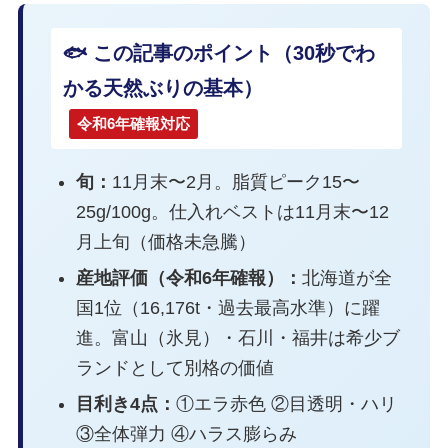
🐟 この記事のポイント（30秒でわ
かる天然ぶりの基本）
令和6年確報対応
旬：
11月末〜2月。脂質ピーク15〜
25g/100g。仕入れベストは11月末〜12
月上旬（価格未急騰）
産地評価（令和6年確報）：
北海道が全
国1位（16,176t・過去最高水準）に躍
進。富山（氷見）・石川・福井は希少ブ
ランドとして別格の価値
目利き4点：
①エラ赤色 ②目透明・ハリ
③全体弾力 ④ハラス膨らみ