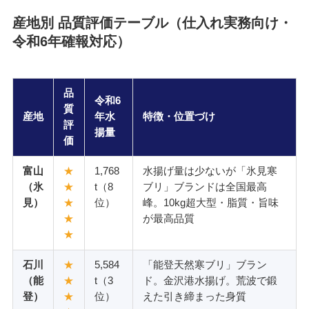
産地別 品質評価テーブル（仕入れ実務向け・
令和6年確報対応）
品
令和6
質
産地
年水
特徴・位置づけ
評
揚量
価
富山
★
1,768
水揚げ量は少ないが「氷見寒
（氷
★
t（8
ブリ」ブランドは全国最高
見）
★
位）
峰。10kg超大型・脂質・旨味
★
が最高品質
★
石川
★
5,584
「能登天然寒ブリ」ブラン
（能
★
t（3
ド。金沢港水揚げ。荒波で鍛
登）
★
位）
えた引き締まった身質