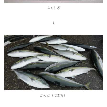
ふくらぎ
↓
がんど（はまち）