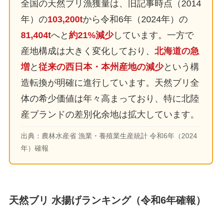
全国の天然ブリ漁獲量は、旧記事時点（2014
年）の
103,200t
から令和6年（2024年）の
81,404t
へと
約21%減少
しています。一方で
産地構成は大きく変化しており、
北海道の急
増
と
従来の西日本・本州産地の減少
という構
造転換が明確に進行しています。天然ブリ全
体の希少価値は年々高まっており、特に北陸
産ブランドの差別化余地は拡大しています。
出典：農林水産省 漁業・養殖業生産統計 令和6年（2024
年）確報
天然ブリ 水揚げランキング（令和6年確報）