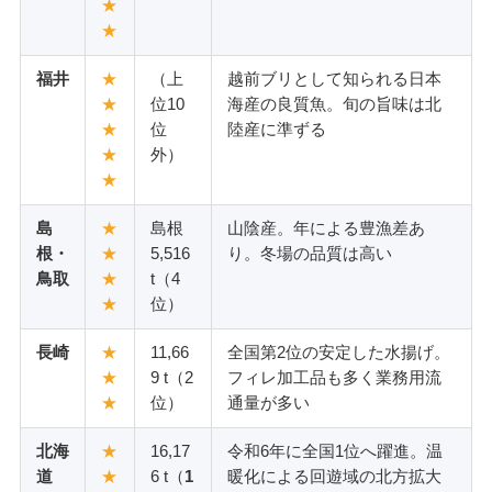
★
★
福井
★
（上
越前ブリとして知られる日本
★
位10
海産の良質魚。旬の旨味は北
★
位
陸産に準ずる
★
外）
★
島
★
島根
山陰産。年による豊漁差あ
根・
★
5,516
り。冬場の品質は高い
鳥取
★
t（4
★
位）
長崎
★
11,66
全国第2位の安定した水揚げ。
★
9 t（2
フィレ加工品も多く業務用流
★
位）
通量が多い
北海
★
16,17
令和6年に全国1位へ躍進。温
道
★
6 t（
1
暖化による回遊域の北方拡大