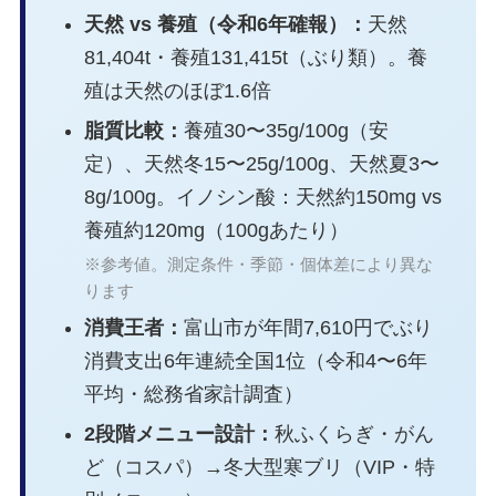
天然 vs 養殖（令和6年確報）：
天然
81,404t・養殖131,415t（ぶり類）。養
殖は天然のほぼ1.6倍
脂質比較：
養殖30〜35g/100g（安
定）、天然冬15〜25g/100g、天然夏3〜
8g/100g。イノシン酸：天然約150mg vs
養殖約120mg（100gあたり）
※参考値。測定条件・季節・個体差により異な
ります
消費王者：
富山市が年間7,610円でぶり
消費支出6年連続全国1位（令和4〜6年
平均・総務省家計調査）
2段階メニュー設計：
秋ふくらぎ・がん
ど（コスパ）→冬大型寒ブリ（VIP・特