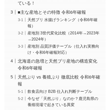
ている！
■主な産地とその特徴 令和6年確報
天然ブリ 水揚げランキング（令和6年確
報）
産地別 3世代変化比較（2014年→2023年
→2024年）
産地別 品質評価テーブル（仕入れ実務向
け・令和6年確報対応）
北海道の急増と天然ブリ産地の構造変化
令和6年確報
天然ぶり vs 養殖ぶり 徹底比較 令和6年確
報
飲食店向け B2B 仕入れ判断テーブル
今なぜ「天然ぶり」なのか？鹿児島県の
養殖現場で起きている異変