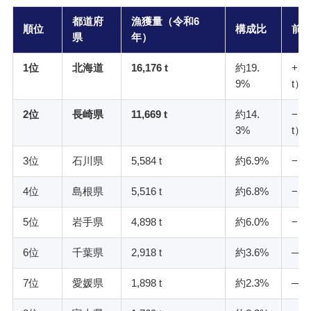
都道府
漁獲量（令和6
順位
構成比
前
県
年）
1位
北海道
16,176 t
約19.
+2,
9%
t）
2位
長崎県
11,669 t
約14.
−1,
3%
t）
3位
石川県
5,584 t
約6.9%
−1,
4位
島根県
5,516 t
約6.8%
−54
5位
岩手県
4,898 t
約6.0%
−74
6位
千葉県
2,918 t
約3.6%
—
7位
愛媛県
1,898 t
約2.3%
—