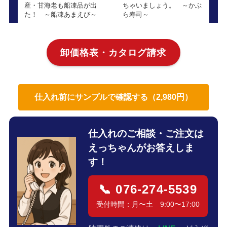
産・甘海老も船凍品が出
ちゃいましょう。 ～かぶ
た！ ～船凍あまえび～
ら寿司～
卸価格表・カタログ請求
仕入れ前にサンプルで確認する（2,980円）
仕入れのご相談・ご注文は
えっちゃんがお答えしま
す！
📞 076-274-5539
受付時間：月〜土 9:00〜17:00