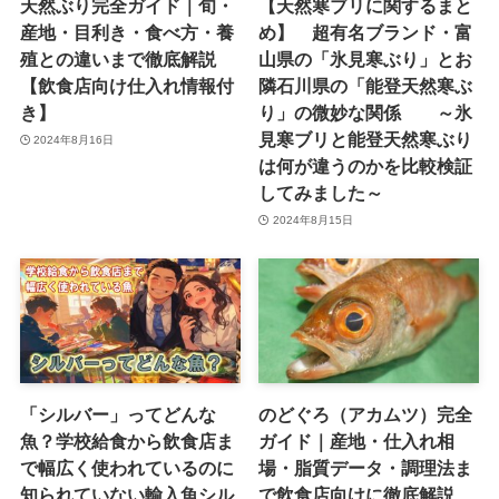
天然ぶり完全ガイド｜旬・
【天然寒ブリに関するまと
産地・目利き・食べ方・養
め】 超有名ブランド・富
殖との違いまで徹底解説
山県の「氷見寒ぶり」とお
【飲食店向け仕入れ情報付
隣石川県の「能登天然寒ぶ
き】
り」の微妙な関係 ～氷
見寒ブリと能登天然寒ぶり
2024年8月16日
は何が違うのかを比較検証
してみました～
2024年8月15日
「シルバー」ってどんな
のどぐろ（アカムツ）完全
魚？学校給食から飲食店ま
ガイド｜産地・仕入れ相
で幅広く使われているのに
場・脂質データ・調理法ま
知られていない輸入魚シル
で飲食店向けに徹底解説