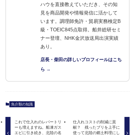
ハウを直接教えていただき、その知
見を商品開発や情報発信に活かして
います。調理師免許・貿易実務検定B
級・TOEIC845点取得。船井総研セミ
ナー登壇、NHK金沢放送局出演実績
あり。
店長・柴田の詳しいプロフィールはこち
ら →
魚介類の知識
これで仕入れのレパートリ
仕入れコストの削減に貢
ーも増えますね。船凍ガス
献？ 残ったブリを上手に
エビに引き続き、北陸の名
使って北陸の郷土料理にし