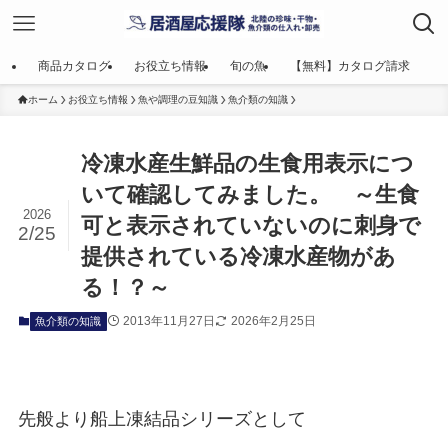
商品カタログ
お役立ち情報
旬の魚
【無料】カタログ請求
ホーム
お役立ち情報
魚や調理の豆知識
魚介類の知識
冷凍水産生鮮品の生食用表示につ
いて確認してみました。 ～生食
2026
可と表示されていないのに刺身で
2/25
提供されている冷凍水産物があ
る！？～
2013年11月27日
2026年2月25日
魚介類の知識
先般より船上凍結品シリーズとして