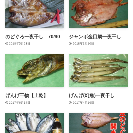
のどぐろ一夜干し 70/90
ジャンボ金目鯛一夜干し
2018年5月23日
2018年1月10日
げんげ干物【上乾】
げんげ(幻魚)一夜干し
2017年6月14日
2017年4月16日