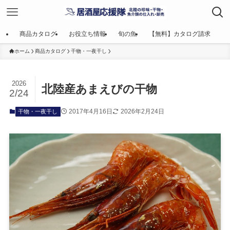
商品カタログ
お役立ち情報
旬の魚
【無料】カタログ請求
ホーム
商品カタログ
干物・一夜干し
2026
北陸産あまえびの干物
2/24
2017年4月16日
2026年2月24日
干物・一夜干し