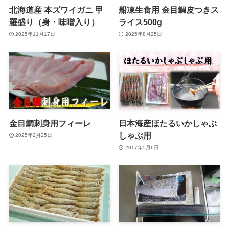
北海道産 本ズワイガニ 甲
船凍生食用 金目鯛皮つきス
羅盛り（身・味噌入り）
ライス500g
2025年11月17日
2025年8月25日
金目鯛刺身用フィーレ
日本海産ほたるいかしゃぶ
しゃぶ用
2025年2月25日
2017年5月6日