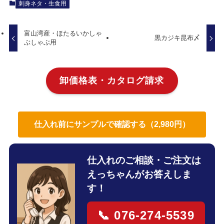
刺身ネタ・生食用
富山湾産・ほたるいかしゃ
黒カジキ昆布〆
ぶしゃぶ用
卸価格表・カタログ請求
仕入れ前にサンプルで確認する（2,980円）
仕入れのご相談・ご注文は
えっちゃんがお答えしま
す！
📞 076-274-5539