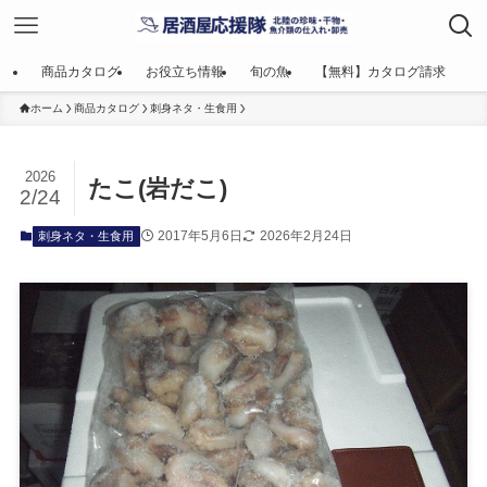
商品カタログ
お役立ち情報
旬の魚
【無料】カタログ請求
ホーム
商品カタログ
刺身ネタ・生食用
2026
たこ(岩だこ)
2/24
2017年5月6日
2026年2月24日
刺身ネタ・生食用