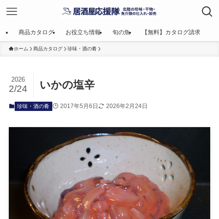
商品カタログ
お役立ち情報
旬の魚
【無料】カタログ請求
ホーム
商品カタログ
珍味・酒の肴
2026
いかの塩辛
2/24
2017年5月6日
2026年2月24日
珍味・酒の肴