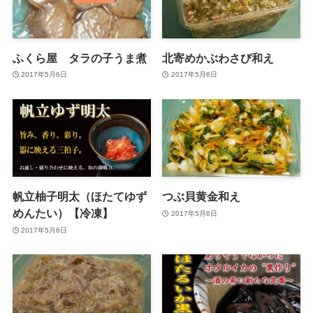
ふくら屋 タラの子うま煮
北寄めかぶわさび和え
2017年5月6日
2017年5月6日
帆立柚子明太（ほたてゆず
つぶ貝黄金和え
めんたい）【冷凍】
2017年5月6日
2017年5月6日