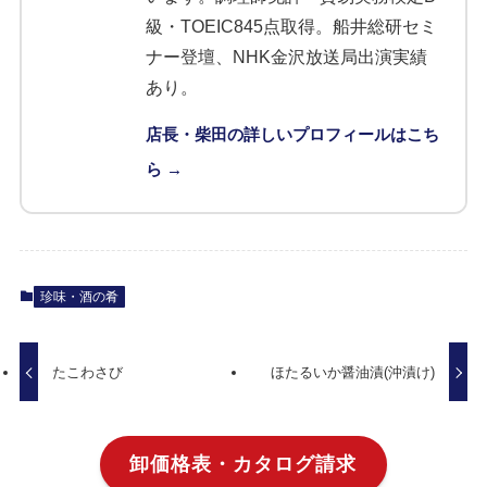
級・TOEIC845点取得。船井総研セミ
ナー登壇、NHK金沢放送局出演実績
あり。
店長・柴田の詳しいプロフィールはこち
ら →
珍味・酒の肴
たこわさび
ほたるいか醤油漬(沖漬け)
卸価格表・カタログ請求