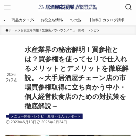
商品カタログ
お役立ち情報
旬の魚
【無料】カタログ請求
ホーム
お役立ち情報
繁盛店ノウハウ
メニュー開発・レシピ
水産業界の秘密解明！買参権と
は？買参権を使ってセリで仕入れ
るメリットとデメリットを徹底解
2026
説。～大手居酒屋チェーン店の市
2/24
場買参権取得に立ち向かう中小・
個人経営飲食店のための対抗策を
徹底解説～
メニュー開発・レシピ
産地・仕入れレポート
2023年6月13日
2026年2月24日