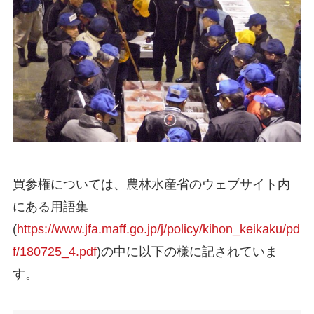
買参権については、農林水産省のウェブサイト内
にある用語集
(
https://www.jfa.maff.go.jp/j/policy/kihon_keikaku/pd
f/180725_4.pdf
)の中に以下の様に記されていま
す。