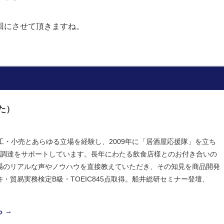
回にさせて頂きますね。
た）
工・小売とあらゆる立場を経験し、2009年に「居酒屋応援隊」を立ち
食材調達をサポートしています。長年にわたる飲食店様とのお付き合いの
場のリアルな声やノウハウを直接教えていただき、その知見を商品開発
・貿易実務検定B級・TOEIC845点取得。船井総研セミナー登壇、
 →