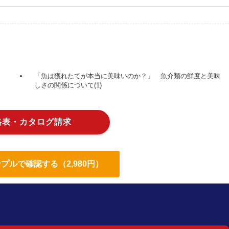
「魚は獲れたてが本当に美味いのか？」 魚介類の鮮度と美味
しさの関係について(1)
格表・カタログ請求
プルで確認する（2,980円）
！