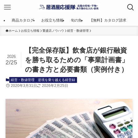
商品カタログ
お役立ち情報
旬の魚
【無料】カタログ請求
ホーム
お役立ち情報
繁盛店ノウハウ
経営・数値管理
【完全保存版】飲食店が銀行融資
2026
を勝ち取るための「事業計画書」
2/25
の書き方と必要書類（実例付き）
経営・数値管理
逆境を乗り越える経営録
2020年3月31日
2026年2月25日