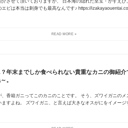
紹介させて頂いておりますが、 日本海の隠れた至宝・がすえび
は刺身でも最高なんです♪ https://izakayaouentai.co.j
ニ？年末までしか食べられない貴重なカニの御紹介
ね～。
が、香箱ガニってこのカニのことです。 そう、ズワイガニのメ
いますよね。 ズワイガニ、と言えば大きなオスがにをイメージ