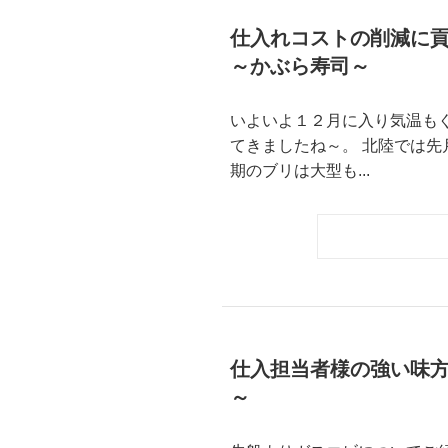
仕入れコストの削減に
～かぶら寿司～
いよいよ１２月に入り気温も
てきましたね～。 北陸では
期のブリは大型も...
仕入担当者様の強い味
～