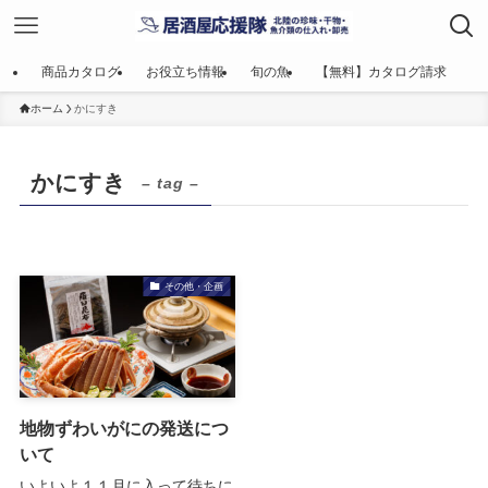
商品カタログ
お役立ち情報
旬の魚
【無料】カタログ請求
ホーム
かにすき
かにすき
– tag –
その他・企画
地物ずわいがにの発送につ
いて
いよいよ１１月に入って待ちに